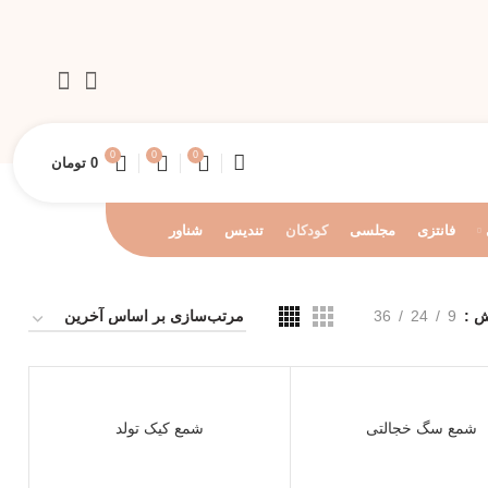
0
0
0
0
تومان
فانتزی
مجلسی
کودکان
تندیس
شناور
یش
9
24
36
شمع سگ خجالتی
شمع کیک تولد